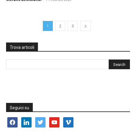
1
2
3
Trova articoli
Seguici su
facebook
linkedin
twitter
youtube
vimeo