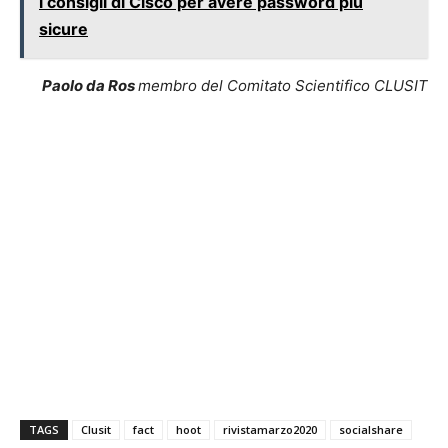
i consigli di Cisco per avere password più
sicure
Paolo da Ros
membro del Comitato Scientifico CLUSIT
TAGS
Clusit
fact
hoot
rivistamarzo2020
socialshare