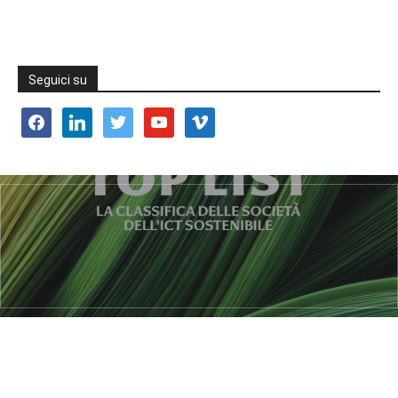
Seguici su
facebook
linkedin
twitter
youtube
vimeo