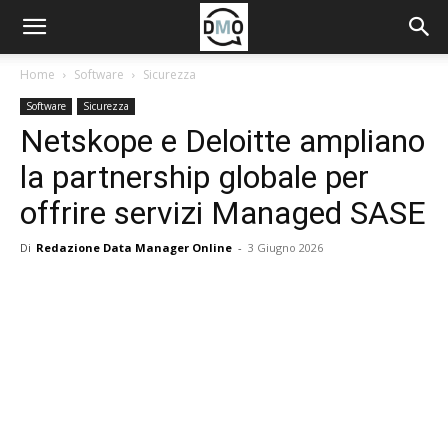
Home
Software
Sicurezza
Software
Sicurezza
Netskope e Deloitte ampliano
la partnership globale per
offrire servizi Managed SASE
Di
Redazione Data Manager Online
-
3 Giugno 2026