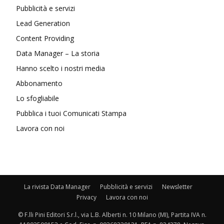
Pubblicità e servizi
Lead Generation
Content Providing
Data Manager – La storia
Hanno scelto i nostri media
Abbonamento
Lo sfogliabile
Pubblica i tuoi Comunicati Stampa
Lavora con noi
La rivista Data Manager
Pubblicità e servizi
Newsletter
Privacy
Lavora con noi
© F.lli Pini Editori S.r.l., via L.B. Alberti n. 10 Milano (MI), Partita IVA n.