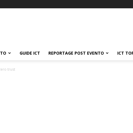
ATO
GUIDE ICT
REPORTAGE POST EVENTO
ICT TO
zero trust