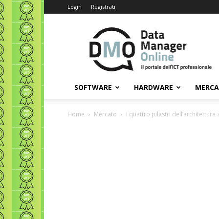
Login
Registrati
Data
Manager
Online
SOFTWARE
HARDWARE
MERC
Home
Mercato
I quattro pilastri dell’architettura 