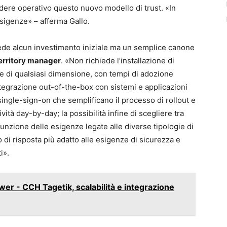
dere operativo questo nuovo modello di trust. «In
esigenze» – afferma Gallo.
ede alcun investimento iniziale ma un semplice canone
territory manager
. «Non richiede l’installazione di
e di qualsiasi dimensione, con tempi di adozione
tegrazione out-of-the-box con sistemi e applicazioni
 single-sign-on che semplificano il processo di rollout e
ività day-by-day; la possibilità infine di scegliere tra
funzione delle esigenze legate alle diverse tipologie di
po di risposta più adatto alle esigenze di sicurezza e
i».
er - CCH Tagetik, scalabilità e integrazione