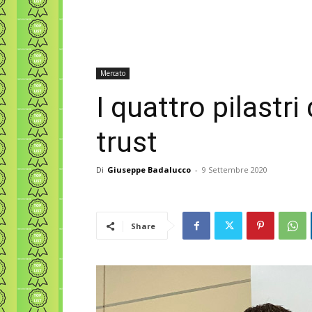
Mercato
I quattro pilastri
trust
Di
Giuseppe Badalucco
-
9 Settembre 2020
Share