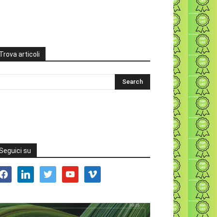
Trova articoli
Seguici su
acebook
linkedin
twitter
youtube
vimeo