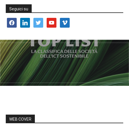
Seguici su
facebook
linkedin
twitter
youtube
vimeo
WEB COVER