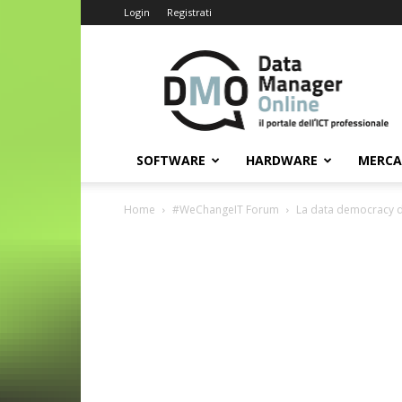
Login
Registrati
Data
Manager
Online
SOFTWARE
HARDWARE
MERC
Home
#WeChangeIT Forum
La data democracy 