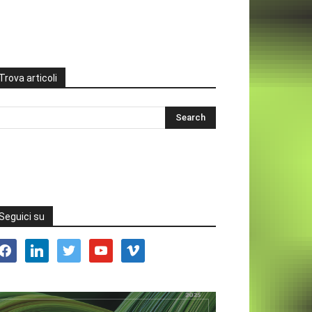
Trova articoli
Seguici su
acebook
linkedin
twitter
youtube
vimeo