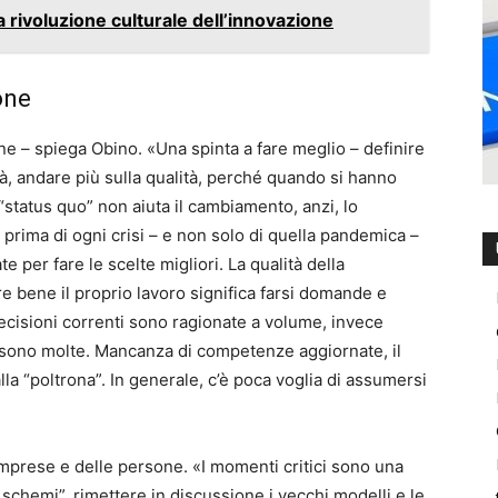
la rivoluzione culturale dell’innovazione
one
ione – spiega Obino. «Una spinta a fare meglio – definire
tà, andare più sulla qualità, perché quando si hanno
“status quo” non aiuta il cambiamento, anzi, lo
prima di ogni crisi – e non solo di quella pandemica –
e per fare le scelte migliori. La qualità della
 bene il proprio lavoro significa farsi domande e
ecisioni correnti sono ragionate a volume, invece
 sono molte. Mancanza di competenze aggiornate, il
 alla “poltrona”. In generale, c’è poca voglia di assumersi
 imprese e delle persone. «I momenti critici sono una
schemi”, rimettere in discussione i vecchi modelli e le