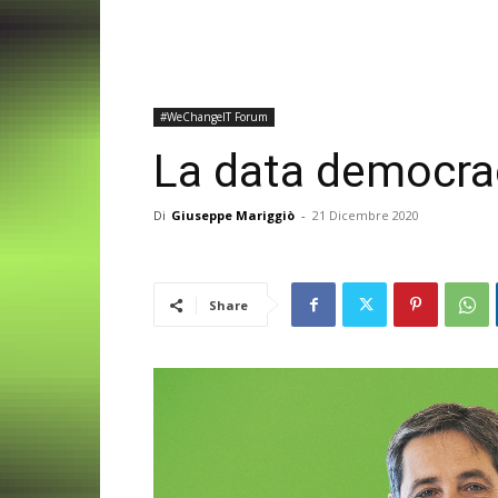
#WeChangeIT Forum
La data democra
Di
Giuseppe Mariggiò
-
21 Dicembre 2020
Share