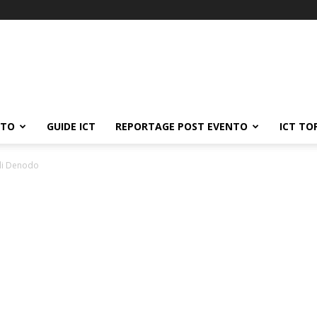
ATO
GUIDE ICT
REPORTAGE POST EVENTO
ICT TO
di Denodo