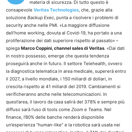
materia di sicurezza. Di tutto questo è
consapevole
Veritas Technologies
, che, grazie alla
soluzione
Backup Exec
, punta a risolvere i problemi di
security anche nelle PMI. «La maggiore diffusione
dell’home working, dovuta al Covid-19, ha portato a una
proliferazione dei dati superiore rispetto al passato» –
spiega
Marco Coppini, channel sales di Veritas
. «Dai dati
in nostro possesso, emerge che questa tendenza
proseguirà anche in futuro. Il settore Telehealth, ovvero
la diagnostica telematica in area medicale, supererà entro
il 2027, a livello mondiale, i 150 miliardi di dollari, in
crescita rispetto ai 41 miliardi del 2019. Cambiamenti si
verificheranno anche nelle telecomunicazioni. In
quest’area, il lavoro da casa salirà del 378% e sempre più
diffuso sarà l’uso di tools come
Zoom
e
Teams
. Nel
finance, l’80% delle banche renderà disponibile
un’esperienza “human-like” e la robotica sarà usata nei