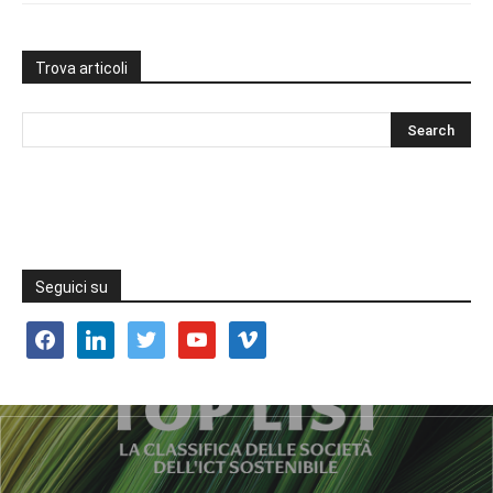
Trova articoli
Seguici su
facebook
linkedin
twitter
youtube
vimeo