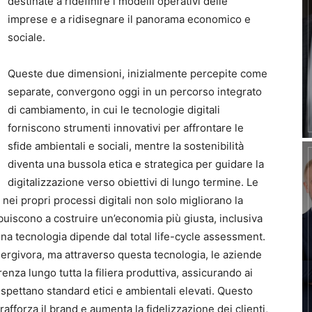
destinate a ridefinire i modelli operativi delle
imprese e a ridisegnare il panorama economico e
sociale.
Queste due dimensioni, inizialmente percepite come
separate, convergono oggi in un percorso integrato
di cambiamento, in cui le tecnologie digitali
forniscono strumenti innovativi per affrontare le
sfide ambientali e sociali, mentre la sostenibilità
diventa una bussola etica e strategica per guidare la
digitalizzazione verso obiettivi di lungo termine. Le
nei propri processi digitali non solo migliorano la
ibuiscono a costruire un’economia più giusta, inclusiva
 una tecnologia dipende dal total life-cycle assessment.
ergivora, ma attraverso questa tecnologia, le aziende
renza lungo tutta la filiera produttiva, assicurando ai
spettano standard etici e ambientali elevati. Questo
fforza il brand e aumenta la fidelizzazione dei clienti,