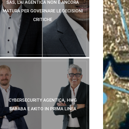
SAS, L’AI AGENTICA NON È ANCORA
MATURA PER GOVERNARE LE DECISIONI
CRITICHE
CYBERSECURITY AGENTICA, HWG
SABABA E AKITO IN PRIMA LINEA