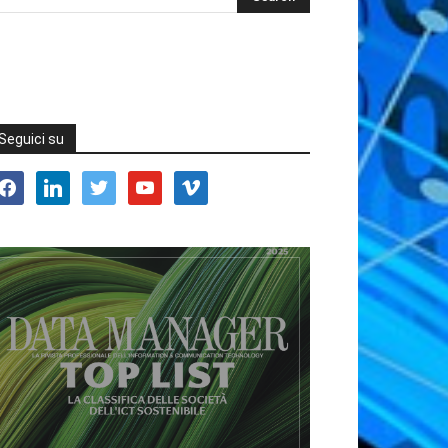
Seguici su
acebook
linkedin
twitter
youtube
vimeo