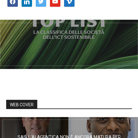
facebook
linkedin
twitter
youtube
vimeo
WEB COVER
SAS, L’AI AGENTICA NON È ANCORA MATURA PER