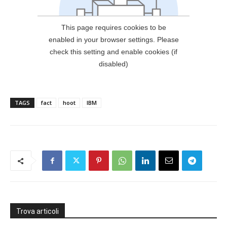
TAGS
fact
hoot
IBM
Trova articoli