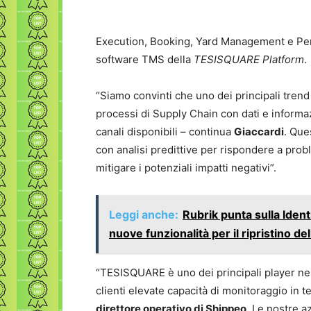
Execution, Booking, Yard Management e Perf
software TMS della
TESISQUARE Platform
.
“Siamo convinti che uno dei principali trend
processi di Supply Chain con dati e informaz
canali disponibili – continua
Giaccardi
. Ques
con analisi predittive per rispondere a pro
mitigare i potenziali impatti negativi”.
Leggi anche:
Rubrik punta sulla Ident
nuove funzionalità per il ripristino del
“TESISQUARE è uno dei principali player nel
clienti elevate capacità di monitoraggio in 
direttore operativo di Shippeo
. Le nostre 