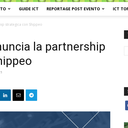
ATO
GUIDE ICT
REPORTAGE POST EVENTO
ICT TO
ip strategica con Shippeo
ncia la partnership
hippeo
21
f