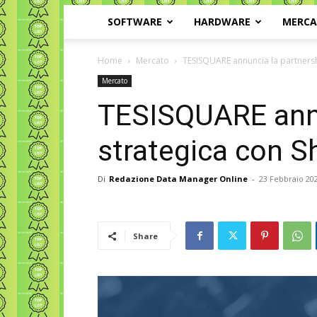
SOFTWARE
HARDWARE
MERC
Home
Mercato
TESISQUARE annuncia la partnersh
Mercato
TESISQUARE annu
strategica con S
Di
Redazione Data Manager Online
-
23 Febbraio 20
Share