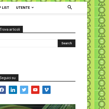
P LIST
UTENTE
Trova articoli
Seguici su
acebook
linkedin
twitter
youtube
vimeo