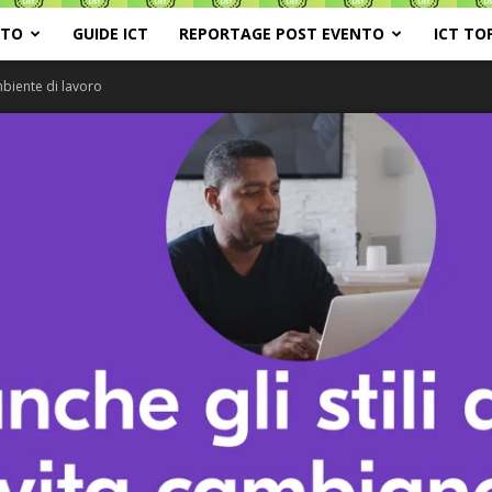
ATO
GUIDE ICT
REPORTAGE POST EVENTO
ICT TO
biente di lavoro