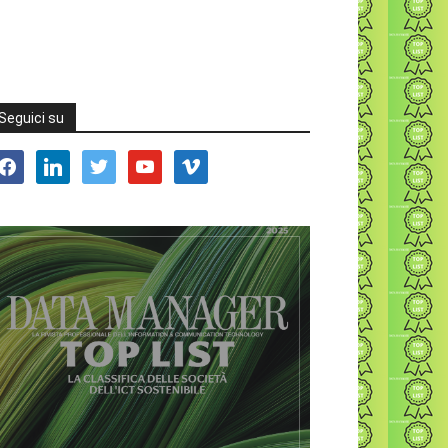
Seguici su
acebook
linkedin
twitter
youtube
vimeo