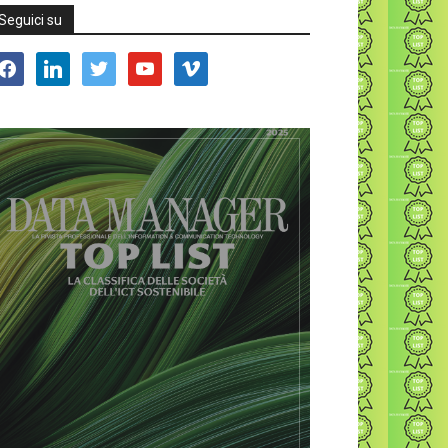
Seguici su
acebook
linkedin
twitter
youtube
vimeo