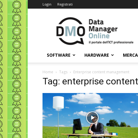
Login
Registrati
Data
Manager
Online
SOFTWARE
HARDWARE
MERC
Home
Tags
Enterprise content management
Tag: enterprise conte