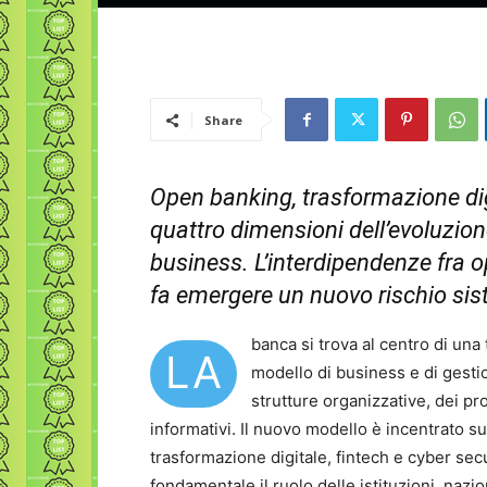
Share
Open banking, trasformazione digi
quattro dimensioni dell’evoluzio
business. L’interdipendenze fra op
fa emergere un nuovo rischio sist
banca si trova al centro di una
LA
modello di business e di gestio
strutture organizzative, dei pro
informativi. Il nuovo modello è incentrato s
trasformazione digitale, fintech e cyber secu
fondamentale il ruolo delle istituzioni, nazi