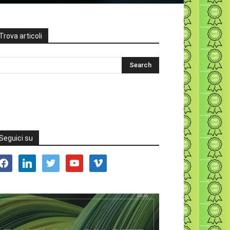
Trova articoli
Seguici su
acebook
linkedin
twitter
youtube
vimeo