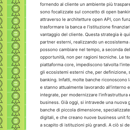
fornendo al cliente un ambiente più traspar
sono focalizzate sul concetto di open banki
attraverso le architetture open API, con funz
trasformare la banca e l’istituzione finanziar
vantaggio del cliente. Questa strategia è qu
partner esterni, realizzando un ecosistema 
possono cambiare nel tempo, a seconda dell
opportunità, non per ragioni tecniche. Le tec
piattaforma core, impediscono talvolta l’inte
gli ecosistemi esterni che, per definizione,
banking. Infatti, molte banche riconoscono la
e stanno attualmente lavorando all’interno e
integrate, per modernizzare l’infrastruttura 
business. Già oggi, si intravede una nuova g
banche di piccola dimensione, specializzate
digitali, e che creano nuove business unit f
a scapito di istituzioni più grandi. A ciò si