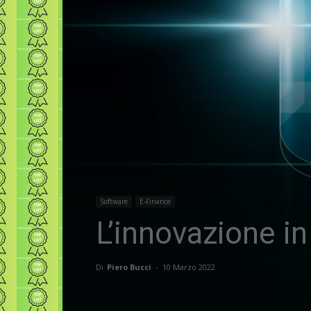
Software
E-Finance
L’innovazione in
Di
Piero Bucci
-
10 Marzo 2022