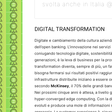
svolta anche in Italia
DIGITAL TRANSFORMATION
Digitale e cambiamento della cultura azienda
dell’open banking. L’innovazione nei servizi b
coniugando tecnologia digitale, sostenibilità
generazioni, è la leva di business per la pro
transformation diventa, sempre di più, un fatt
bisogna fermarsi sui risultati positivi raggi
infrastrutture distribuite iniziano a essere 
secondo
McKinsey
, il 70% delle grandi ban
Nei prossimi cinque anni è attesa, a livello 
hyper-converged edge computing. Con la dig
evoluti e produce una mole di informazioni
approccio. La customer experience è, sicur