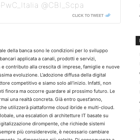
 @PwC_Italia @CBI_Scpa
CLICK TO TWEET
le della banca sono le condizioni per lo sviluppo
ancari applicata a canali, prodotti e servizi,
 e contributo alla crescita di imprese, famiglie e nuove
ssima evoluzione. L’adozione diffusa della digital
ore competitivo e siamo solo all’inizio. Infatti, non
unti finora ma occorre guardare al prossimo futuro. Le
ormai una realtà concreta. Già entro quest’anno,
che utilizzerà piattaforme cloud ibride e multi-cloud.
globale, una escalation di architetture IT basate su
italizzazione dirompente, che richiede sistemi
 sempre più considerevole, è necessario cambiare
amente, la dimensione più colpita. Di conseguenza a