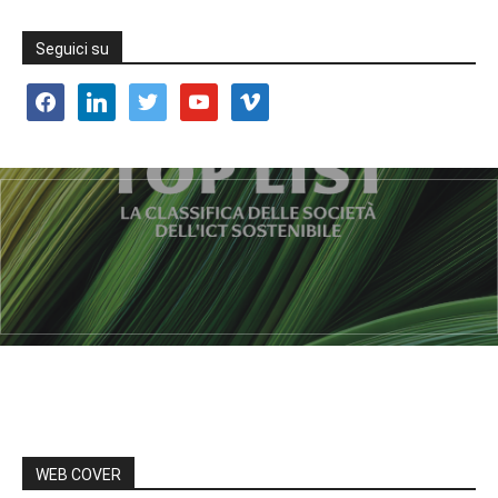
Seguici su
facebook
linkedin
twitter
youtube
vimeo
WEB COVER