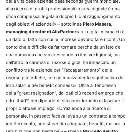
della vita delle aziende dalla seconda guerra mondiale.
«La ricerca di profili professionali in area digitale è una
sfida complessa, legata a doppio filo al raggiungimento
degli obiettivi aziendali» – sottolinea
Piero Masera
,
managing director di AlixPartners
. «Il digital mismatch è
un dato di fatto con cui le imprese devono fare i conti. Un
conto che è difficile da far tornare perché da un lato c’è
una domanda che sta crescendo a ritmi vertiginosi, ma
dall’altro la carenza di risorse digitali ha innescato un
conflitto tra le aziende per “l’accaparramento” delle
risorse più critiche, con un innalzamento significativo dei
loro salari e dei benefit connessi». Oltre al fenomeno
della “great resignation”, dai dati più recenti emerge che
oltre il 40% dei dipendenti sta considerando di lasciare il
proprio attuale impiego. «Un’azienda alla ricerca di
personale, in passato faceva leva su un contratto a tempo
indeterminato, uno stipendio adeguato, benefit, ma ora la
retribuzione non basta più» – spiega
Marcello Bellitto
,