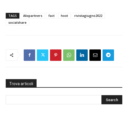
TAGS
Alixpartners
fact
hoot
rivistagiugno2022
socialshare
Trova articoli