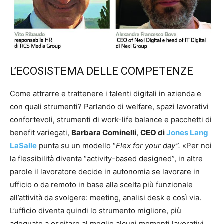
L’ECOSISTEMA DELLE COMPETENZE
Come attrarre e trattenere i talenti digitali in azienda e
con quali strumenti? Parlando di welfare, spazi lavorativi
confortevoli, strumenti di work-life balance e pacchetti di
benefit variegati,
Barbara Cominelli
,
CEO di
Jones Lang
LaSalle
punta su un modello “
Flex for your day”.
«Per noi
la flessibilità diventa “activity-based designed”, in altre
parole il lavoratore decide in autonomia se lavorare in
ufficio o da remoto in base alla scelta più funzionale
all’attività da svolgere: meeting, analisi desk e così via.
L’ufficio diventa quindi lo strumento migliore, più
adeguato a ospitare al meglio alcuni momenti lavorativi