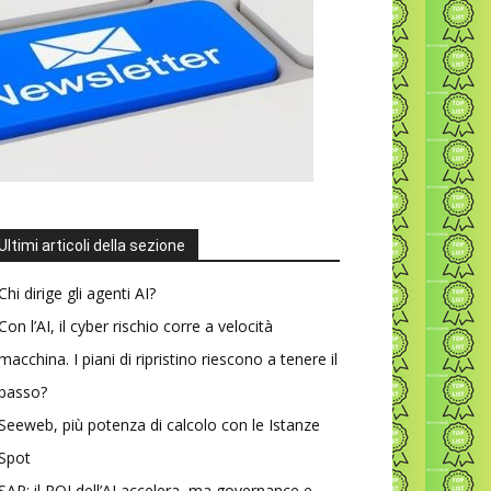
Ultimi articoli della sezione
Chi dirige gli agenti AI?
Con l’AI, il cyber rischio corre a velocità
macchina. I piani di ripristino riescono a tenere il
passo?
Seeweb, più potenza di calcolo con le Istanze
Spot
SAP: il ROI dell’AI accelera, ma governance e