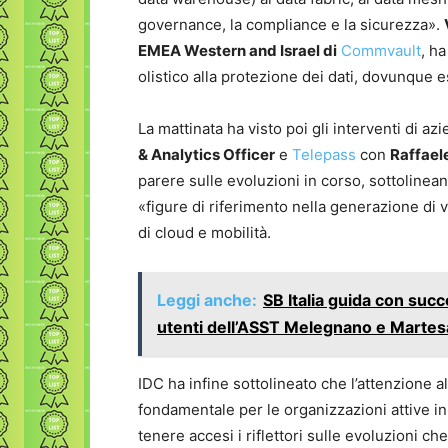
governance, la compliance e la sicurezza».
EMEA Western and Israel di
Commvault
, h
olistico alla protezione dei dati, dovunque e
La mattinata ha visto poi gli interventi di az
& Analytics Officer
e
Telepass
con
Raffaele
parere sulle evoluzioni in corso, sottolinea
«figure di riferimento nella generazione di v
di cloud e mobilità.
Leggi anche:
SB Italia guida con suc
utenti dell’ASST Melegnano e Marte
IDC ha infine sottolineato che l’attenzione a
fondamentale per le organizzazioni attive in 
tenere accesi i riflettori sulle evoluzioni ch