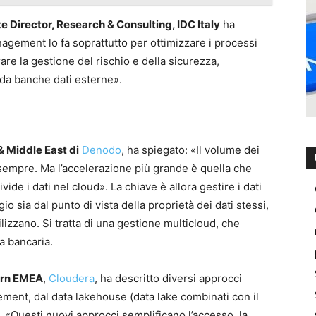
e Director, Research & Consulting, IDC Italy
ha
nagement lo fa soprattutto per ottimizzare i processi
are la gestione del rischio e della sicurezza,
da banche dati esterne».
 Middle East di
Denodo
, ha spiegato: «Il volume dei
 sempre. Ma l’accelerazione più grande è quella che
vide i dati nel cloud». La chiave è allora gestire i dati
o sia dal punto di vista della proprietà dei dati stessi,
tilizzano. Si tratta di una gestione multicloud, che
a bancaria.
hern EMEA
,
Cloudera
, ha descritto diversi approcci
ement, dal data lakehouse (data lake combinati con il
. «Questi nuovi approcci semplificano l’accesso, la