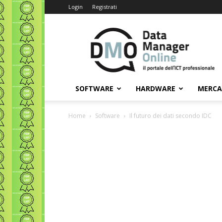
Login
Registrati
Data
Manager
Online
SOFTWARE
HARDWARE
MERC
Home
Software
Il futuro dei dati secondo IDC