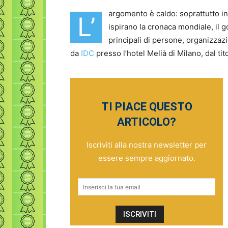
argomento è caldo: soprattutto in
L’
ispirano la cronaca mondiale, il g
principali di persone, organizzaz
da
IDC
presso l’hotel Melià di Milano, dal tito
TI PIACE QUESTO
ARTICOLO?
Iscriviti alla nostra newsletter per
essere sempre aggiornato.