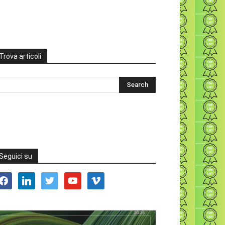
Trova articoli
Seguici su
acebook
linkedin
twitter
youtube
vimeo