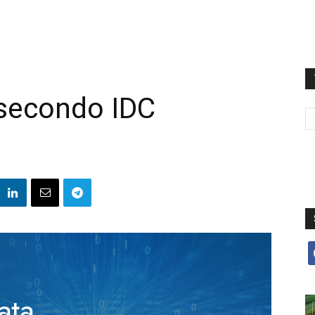
i secondo IDC
f