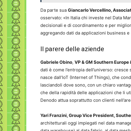
Da parte sua
Giancarlo Vercellino, Associat
osservato: «In Italia chi investe nel Data Ma
decisionali e di coordinamento e per miglior
aggregando dati da applicazioni business e 
Il parere delle aziende
Gabriele Obino
,
VP & GM Southern Europe &
dati è come l’entropia dell’universo: cresce
nasce dall’IoT (Internet of Things), che condi
lasciandoli dove sono, con un chiaro vantaggi
che della rapidità delle applicazioni che li u
Denodo attua soprattutto con clienti nell’are
Yari Franzini, Group Vice President, Sout
architetturali oggi impiegati nel data manag
data warehouse) al data fabric, al data mesh