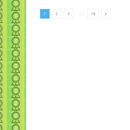
...
1
2
3
18