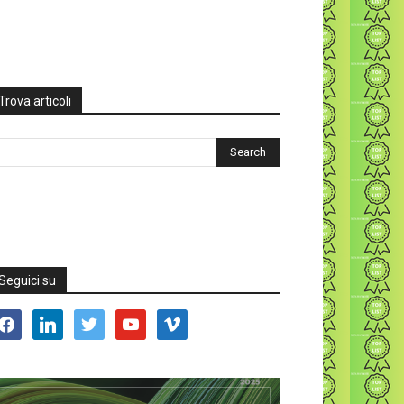
Trova articoli
Seguici su
acebook
linkedin
twitter
youtube
vimeo