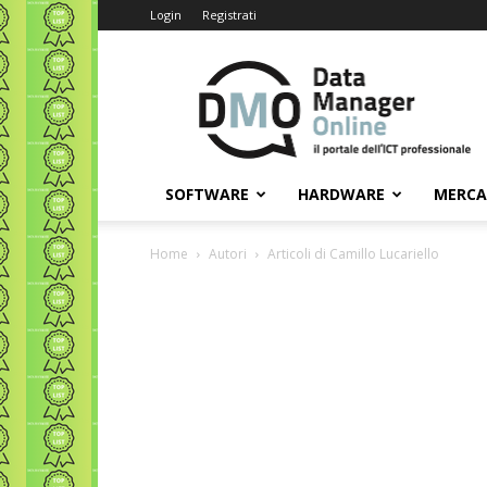
Login
Registrati
Data
Manager
Online
SOFTWARE
HARDWARE
MERC
Home
Autori
Articoli di Camillo Lucariello