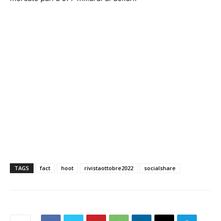
TAGS
fact
hoot
rivistaottobre2022
socialshare