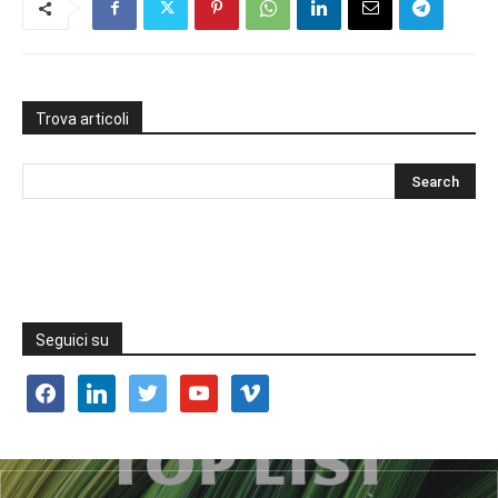
Trova articoli
Seguici su
facebook
linkedin
twitter
youtube
vimeo