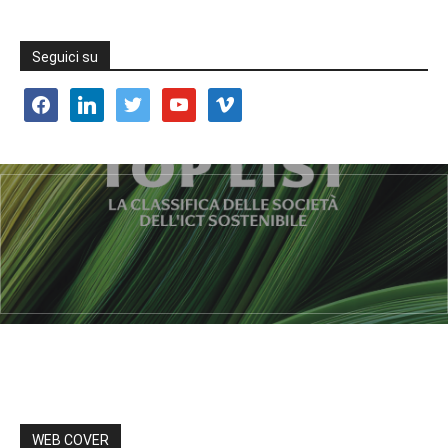
Seguici su
facebook
linkedin
twitter
youtube
vimeo
WEB COVER