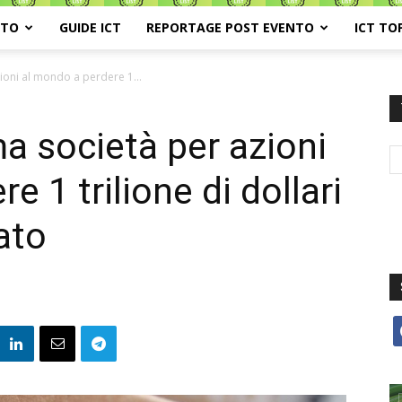
ATO
GUIDE ICT
REPORTAGE POST EVENTO
ICT TO
ioni al mondo a perdere 1...
a società per azioni
e 1 trilione di dollari
ato
f