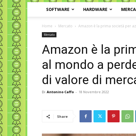
SOFTWARE
HARDWARE
MERC
Home
Mercato
Amazon è la prima società per az
Mercato
Amazon è la prim
al mondo a perder
di valore di merc
Di
Antonino Caffo
-
18 Novembre 2022
Share