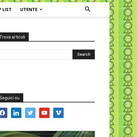
P LIST
UTENTE
Trova articoli
Seguici su
acebook
linkedin
twitter
youtube
vimeo