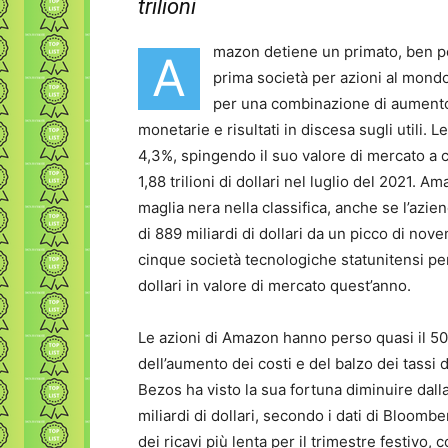
trilioni
mazon detiene un primato, ben poc
A
prima società per azioni al mondo 
per una combinazione di aumento d
monetarie e risultati in discesa sugli utili.
4,3%, spingendo il suo valore di mercato a ci
1,88 trilioni di dollari nel luglio del 2021.
maglia nera nella classifica, anche se l’azi
di 889 miliardi di dollari da un picco di nov
cinque società tecnologiche statunitensi per
dollari in valore di mercato quest’anno.
Le azioni di Amazon hanno perso quasi il 50
dell’aumento dei costi e del balzo dei tassi d
Bezos ha visto la sua fortuna diminuire dalla
miliardi di dollari, secondo i dati di Bloom
dei ricavi più lenta per il trimestre festivo,