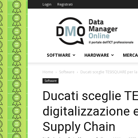
Login
Registrati
Data
Manager
Online
SOFTWARE
HARDWARE
MERC
Home
Software
Ducati sceglie TESISQUARE per la
Software
Ducati sceglie T
digitalizzazione 
Supply Chain