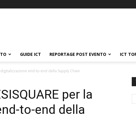
ATO
GUIDE ICT
REPORTAGE POST EVENTO
ICT TO
 digitalizzazione end-to-end della Supply Chain
ESISQUARE per la
end-to-end della