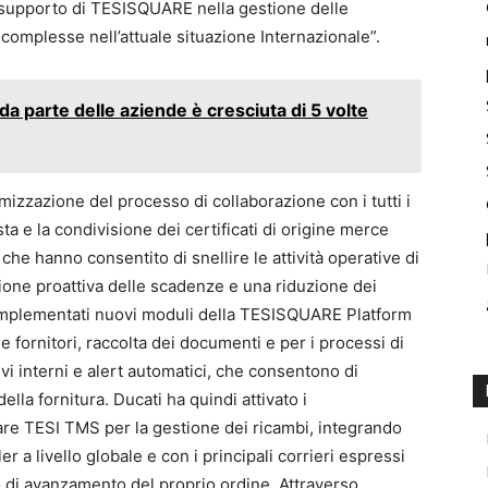
 supporto di TESISQUARE nella gestione delle
omplesse nell’attuale situazione Internazionale”.
da parte delle aziende è cresciuta di 5 volte
imizzazione del processo di collaborazione con i tutti i
iesta e la condivisione dei certificati di origine merce
 che hanno consentito di snellire le attività operative di
ione proattiva delle scadenze e una riduzione dei
ati implementati nuovi moduli della TESISQUARE Platform
e fornitori, raccolta dei documenti e per i processi di
 interni e alert automatici, che consentono di
della fornitura. Ducati ha quindi attivato i
are TESI TMS per la gestione dei ricambi, integrando
er a livello globale e con i principali corrieri espressi
ato di avanzamento del proprio ordine. Attraverso