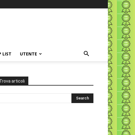
P LIST
UTENTE
Trova articoli