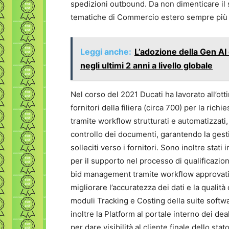
spedizioni outbound. Da non dimenticare il
tematiche di Commercio estero sempre più c
Leggi anche:
L’adozione della Gen AI 
negli ultimi 2 anni a livello globale
Nel corso del 2021 Ducati ha lavorato all’ott
fornitori della filiera (circa 700) per la rich
tramite workflow strutturati e automatizzati,
controllo dei documenti, garantendo la gest
solleciti verso i fornitori. Sono inoltre st
per il supporto nel processo di qualificazion
bid management tramite workflow approvativi
migliorare l’accuratezza dei dati e la qualità 
moduli Tracking e Costing della suite softw
inoltre la Platform al portale interno dei deal
per dare visibilità al cliente finale dello st