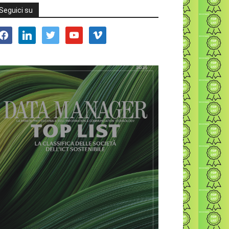
Seguici su
acebook
linkedin
twitter
youtube
vimeo