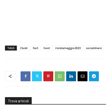
TAGS
Clusit
fact
hoot
rivistamaggio2023
socialshare
Trova articoli