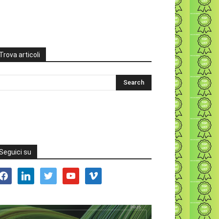
Trova articoli
Seguici su
acebook
linkedin
twitter
youtube
vimeo