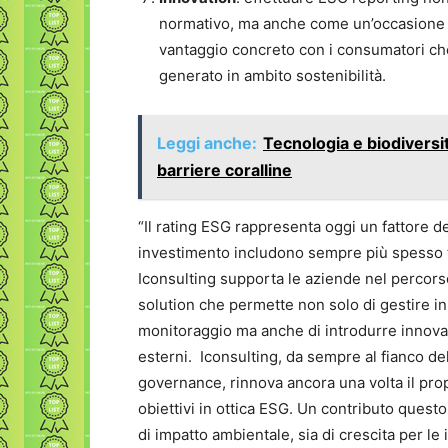
normativo, ma anche come un’occasione p
vantaggio concreto con i consumatori c
generato in ambito sostenibilità.
Leggi anche:
Tecnologia e biodiversit
barriere coralline
“Il rating ESG rappresenta oggi un fattore d
investimento includono sempre più spesso tra 
Iconsulting supporta le aziende nel percorso
solution che permette non solo di gestire in
monitoraggio ma anche di introdurre innovaz
esterni. Iconsulting, da sempre al fianco de
governance, rinnova ancora una volta il pr
obiettivi in ottica ESG. Un contributo quest
di impatto ambientale, sia di crescita per l