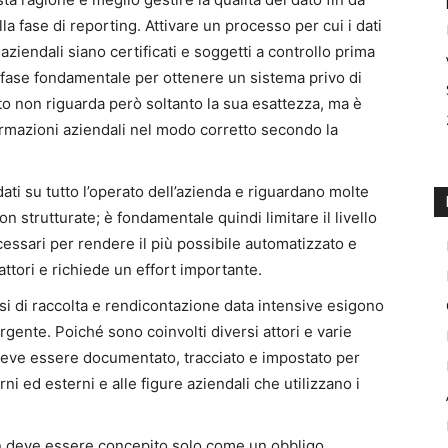
la fase di reporting. Attivare un processo per cui i dati
ziendali siano certificati e soggetti a controllo prima
a fase fondamentale per ottenere un sistema privo di
to non riguarda però soltanto la sua esattezza, ma è
formazioni aziendali nel modo corretto secondo la
ati su tutto l’operato dell’azienda e riguardano molte
on strutturate; è fondamentale quindi limitare il livello
cessari per rendere il più possibile automatizzato e
attori e richiede un effort importante.
ssi di raccolta e rendicontazione data intensive esigono
rgente. Poiché sono coinvolti diversi attori e varie
o deve essere documentato, tracciato e impostato per
erni ed esterni e alle figure aziendali che utilizzano i
on deve essere concepito solo come un obbligo