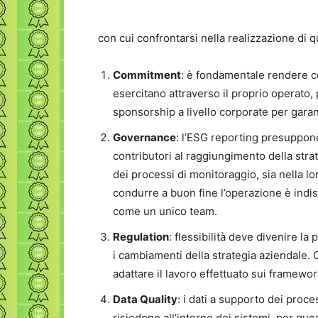
con cui confrontarsi nella realizzazione di qu
Commitment
: è fondamentale rendere co
esercitano attraverso il proprio operato
sponsorship a livello corporate per garant
Governance
: l’ESG reporting presuppon
contributori al raggiungimento della strat
dei processi di monitoraggio, sia nella lor
condurre a buon fine l’operazione è indis
come un unico team.
Regulation
: flessibilità deve divenire la
i cambiamenti della strategia aziendale. 
adattare il lavoro effettuato sui framewo
Data Quality
: i dati a supporto dei proc
risiedono all’interno dei sistemi, per que