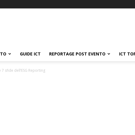
ATO
GUIDE ICT
REPORTAGE POST EVENTO
ICT TO
le 7 sfide dell’ESG Reporting