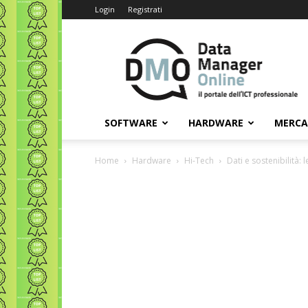
Login
Registrati
Data
Manager
Online
SOFTWARE
HARDWARE
MERC
Home
Hardware
Hi-Tech
Dati e sostenibilità: 