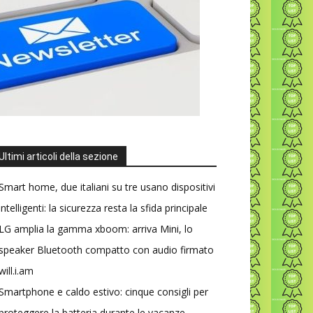
Ultimi articoli della sezione
Smart home, due italiani su tre usano dispositivi
intelligenti: la sicurezza resta la sfida principale
LG amplia la gamma xboom: arriva Mini, lo
speaker Bluetooth compatto con audio firmato
will.i.am
Smartphone e caldo estivo: cinque consigli per
proteggere la batteria durante le vacanze