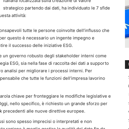
italiana focalizzata sulla creazione di valore
strategico partendo dai dati, ha individuato le 7 sfide
esta attività:
nsapevoli tutte le persone coinvolte dell’influsso che
, per questo è necessario un ingente impegno e
ire il successo delle iniziative ESG.
e un governo robusto degli stakeholder interni come
egia ESG, sia nella fase di raccolta dei dati a supporto
o analisi per migliorare i processi interni. Per
pensabile che tutte le funzioni dell’impresa lavorino
 parola chiave per fronteggiare le modifiche legislative e
Oggi, nello specifico, è richiesto un grande sforzo per
rk precedenti alle nuove direttive europee.
essi sono spesso imprecisi o interpretati e non
sta ragione è meglio gestire la qualità del dato fin da