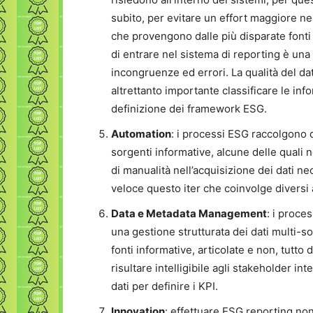
subito, per evitare un effort maggiore nel
che provengono dalle più disparate fonti a
di entrare nel sistema di reporting è un
incongruenze ed errori. La qualità del da
altrettanto importante classificare le in
definizione dei framework ESG.
Automation
: i processi ESG raccolgono d
sorgenti informative, alcune delle quali n
di manualità nell’acquisizione dei dati ne
veloce questo iter che coinvolge diversi 
Data e Metadata Management
: i proce
una gestione strutturata dei dati multi-so
fonti informative, articolate e non, tutt
risultare intelligibile agli stakeholder int
dati per definire i KPI.
Innovation
: effettuare ESG reporting n