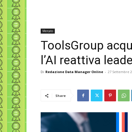
Mercato
ToolsGroup acqui
l’AI reattiva lead
Di
Redazione Data Manager Online
-
27 Settembre 
Share