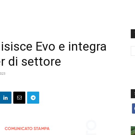
sisce Evo e integra
er di settore
2023
f