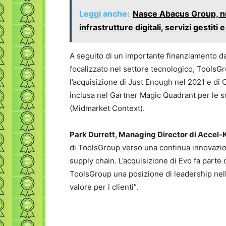
Leggi anche:
Nasce Abacus Group, nu
infrastrutture digitali, servizi gestiti e
A seguito di un importante finanziamento d
focalizzato nel settore tecnologico, ToolsGr
l’acquisizione di Just Enough nel 2021 e di
inclusa nel Gartner Magic Quadrant per le so
(Midmarket Context).
Park Durrett, Managing Director di Accel
di ToolsGroup verso una continua innovazione
supply chain. L’acquisizione di Evo fa parte 
ToolsGroup una posizione di leadership nella
valore per i clienti”.