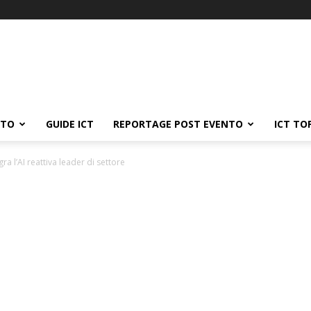
ATO
GUIDE ICT
REPORTAGE POST EVENTO
ICT TO
a l’AI reattiva leader di settore