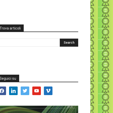
Trova articoli
Seguici su
acebook
linkedin
twitter
youtube
vimeo