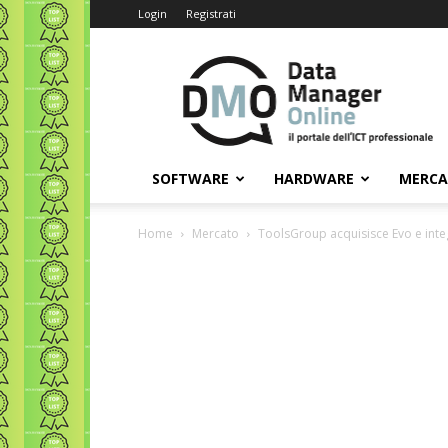
Login
Registrati
Data
Manager
Online
SOFTWARE
HARDWARE
MERC
Home
Mercato
ToolsGroup acquisisce Evo e integr