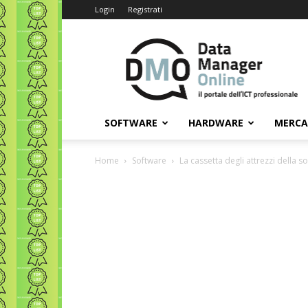
Login
Registrati
Data
Manager
Online
SOFTWARE
HARDWARE
MERC
Home
Software
La cassetta degli attrezzi della so