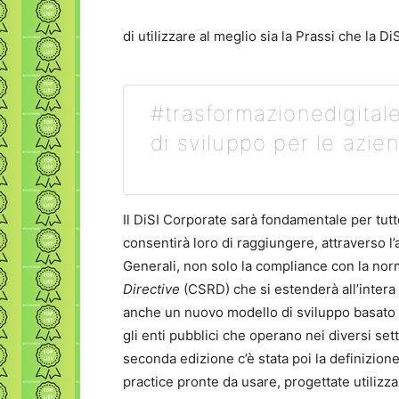
di utilizzare al meglio sia la Prassi che la D
#trasformazionedigitale
di sviluppo per le azie
Il DiSI Corporate sarà fondamentale per tutt
consentirà loro di raggiungere, attraverso l’
Generali, non solo la compliance con la no
Directive
(CSRD) che si estenderà all’intera 
anche un nuovo modello di sviluppo basato s
gli enti pubblici che operano nei diversi setto
seconda edizione c’è stata poi la definizione
practice pronte da usare, progettate utilizz