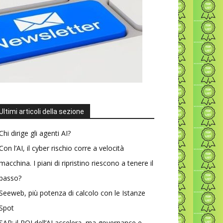
Ultimi articoli della sezione
Chi dirige gli agenti AI?
Con l’AI, il cyber rischio corre a velocità
macchina. I piani di ripristino riescono a tenere il
passo?
Seeweb, più potenza di calcolo con le Istanze
Spot
SAP: il ROI dell’AI accelera, ma governance e