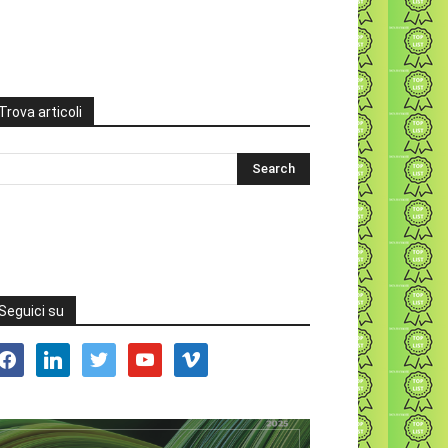
Trova articoli
Seguici su
acebook
linkedin
twitter
youtube
vimeo