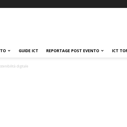
ATO
GUIDE ICT
REPORTAGE POST EVENTO
ICT TO
stenibilità digitale