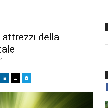
 attrezzi della
tale
023
f