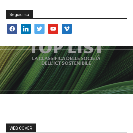
Seguici su
facebook
linkedin
twitter
youtube
vimeo
WEB COVER