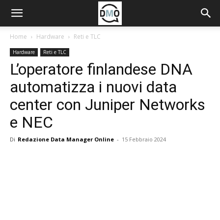
Home
Hardware
Reti e TLC
Hardware
Reti e TLC
L’operatore finlandese DNA
automatizza i nuovi data
center con Juniper Networks
e NEC
Di
Redazione Data Manager Online
-
15 Febbraio 2024