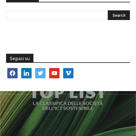
Seguici su
facebook
linkedin
twitter
youtube
vimeo