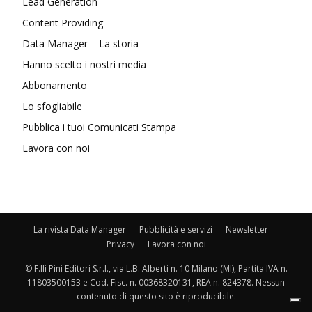
Lead Generation
Content Providing
Data Manager – La storia
Hanno scelto i nostri media
Abbonamento
Lo sfogliabile
Pubblica i tuoi Comunicati Stampa
Lavora con noi
La rivista Data Manager
Pubblicità e servizi
Newsletter
Privacy
Lavora con noi
© F.lli Pini Editori S.r.l., via L.B. Alberti n. 10 Milano (MI), Partita IVA n.
11803500153 e Cod. Fisc. n. 00368320131, REA n. 824378. Nessun
contenuto di questo sito è riproducibile.