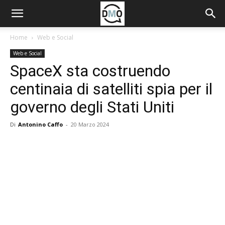
Home
Web e Social
Web e Social
SpaceX sta costruendo
centinaia di satelliti spia per il
governo degli Stati Uniti
Di
Antonino Caffo
-
20 Marzo 2024