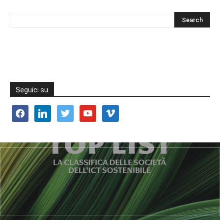
Seguici su
facebook
linkedin
twitter
youtube
vimeo