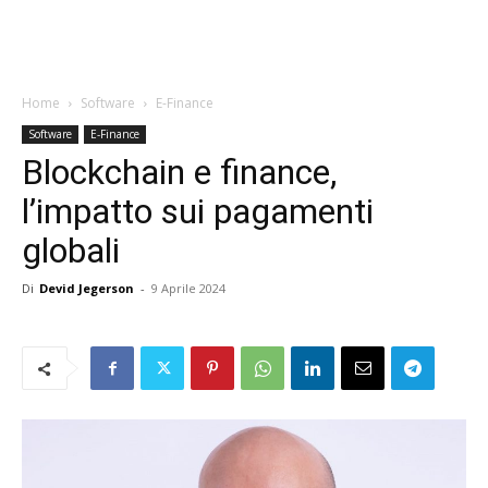
Home
Software
E-Finance
Software
E-Finance
Blockchain e finance,
l’impatto sui pagamenti
globali
Di
Devid Jegerson
-
9 Aprile 2024