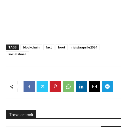
TAGS
blockchain
fact
hoot
rivistaaprile2024
socialshare
Trova articoli