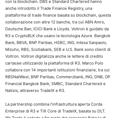
con la blockchain. DBS e Standard Chartered hanno
anche introdotto il Trade Finance Registry, una
piattaforma di trade finance basata su blockchain, questa
collaborazione con altre 12 banche, tra cui ABN Amro,
Deutsche Ban, ICICI Bank e Lloyds. Voltron è guidato da
R3 e CryptoBLK che usano la tecnologia Azure. Bangkok
Bank, BBVA, BNP Paribas, HSBC, ING, Intesa Sanpaolo,
Mizuho, RBS, Scotiabank, SEB e U.S. Bank sono clienti di
Voltron. Voltron digitalizza anche le lettere di credito
cartacee utilizzando la piattaforma di R3. Marco Polo
collabora con 14 importanti istituzioni finanziarie, tra cui
RBSNatWest, BNP Paribas, Commerzbank, ING, DNB, OP
Financial Bangkok Bank, SMBC, Standard Chartered e
Natixis, attraverso TradeIX e R3.
La partnership combina l’infrastruttura aperta Corda
Enterprise di R3 e TIX Core di TradeIX, basata su DLT.
We.Trade è entrata a far parte del consorzio Batavia di