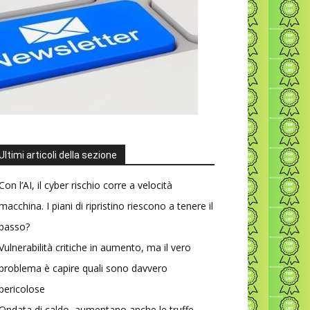
Ultimi articoli della sezione
Con l’AI, il cyber rischio corre a velocità
macchina. I piani di ripristino riescono a tenere il
passo?
Vulnerabilità critiche in aumento, ma il vero
problema è capire quali sono davvero
pericolose
Ondata di caldo, aumentano anche le truffe