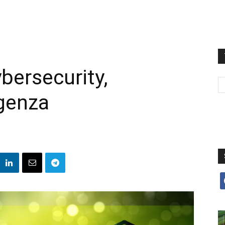
ybersecurity,
rgenza
f