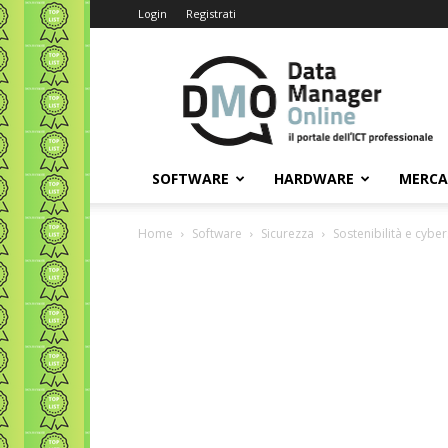
Login
Registrati
Data
Manager
Online
SOFTWARE
HARDWARE
MERC
Home
Software
Sicurezza
Sostenibilità e cybe