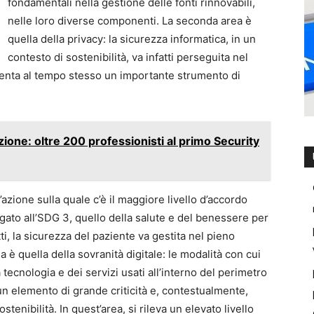
fondamentali nella gestione delle fonti rinnovabili,
nelle loro diverse componenti. La seconda area è
quella della privacy: la sicurezza informatica, in un
contesto di sostenibilità, va infatti perseguita nel
esenta al tempo stesso un importante strumento di
ione: oltre 200 professionisti al primo Security
l’azione sulla quale c’è il maggiore livello d’accordo
gato all’SDG 3, quello della salute e del benessere per
tti, la sicurezza del paziente va gestita nel pieno
ea è quella della sovranità digitale: le modalità con cui
 tecnologia e dei servizi usati all’interno del perimetro
un elemento di grande criticità e, contestualmente,
tenibilità. In quest’area, si rileva un elevato livello