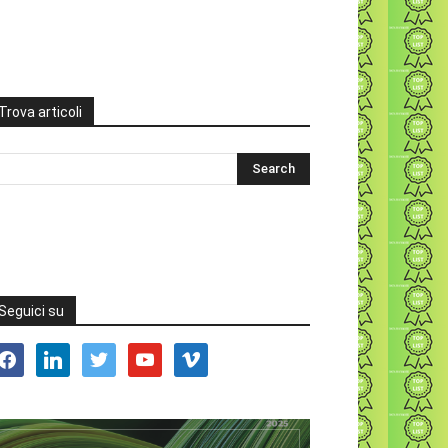
Trova articoli
Seguici su
acebook
linkedin
twitter
youtube
vimeo