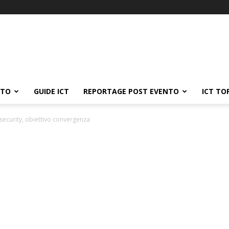
ATO
GUIDE ICT
REPORTAGE POST EVENTO
ICT TO
rsecurity, obiettivo convergenza