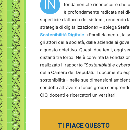
IN
fondamentale riconoscere che og
è profondamente radicata nel di
superficie d’attacco dei sistemi, rendendo 
strategia di digitalizzazione» – spiega
Stefa
Sostenibilità Digitale
. «Parallelamente, la 
gli attori della società, dalle aziende ai gove
a questo obiettivo. Questi due temi, oggi 
distanti tra loro». Ne è convinta la Fondazio
realizzato il rapporto
“Sostenibilità e cyber
della Camera dei Deputati. Il documento espl
sostenibilità – nelle sue dimensioni ambiental
condotta attraverso focus group comprendent
CIO, docenti e ricercatori universitari.
TI PIACE QUESTO