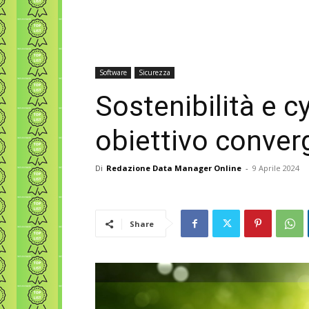
Software
Sicurezza
Sostenibilità e c
obiettivo conve
Di
Redazione Data Manager Online
-
9 Aprile 2024
Share