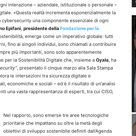
ni interazione – aziendale, istituzionale o personale –
gitale. «Questa realtà incrementa esponenzialmente la
la cybersecurity una componente essenziale di ogni
no Epifani
,
presidente della
Fondazione per la
sostenibilità, emerge come un imperativo globale: tutti
rni, fino ai singoli individui, sono chiamati a contribuire
sempre più importanti, sono solo apparentemente
ne per la Sostenibilità Digitale che, insieme a
Gyala
, ha
security”
, presentato il cinque marzo alla Sala Stampa
ora le intersezioni tra sicurezza digitale e
i, economiche e sociali – ed è il risultato di un’analisi
i una vasta rappresentanza di esperti, tra cui CISO,
Nel rapporto, sono emerse tre aree tecnologiche
prioritarie che impattano su oltre la metà degli
obiettivi di sviluppo sostenibile definiti dall’Agenda