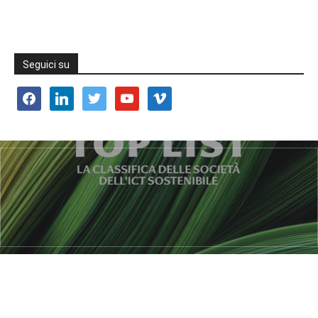
Seguici su
facebook
linkedin
twitter
youtube
vimeo