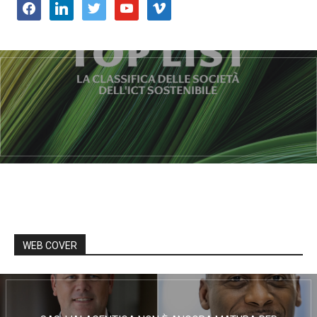
facebook
linkedin
twitter
youtube
vimeo
WEB COVER