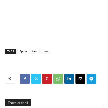
TAGS
Apple
fact
hoot
Trova articoli