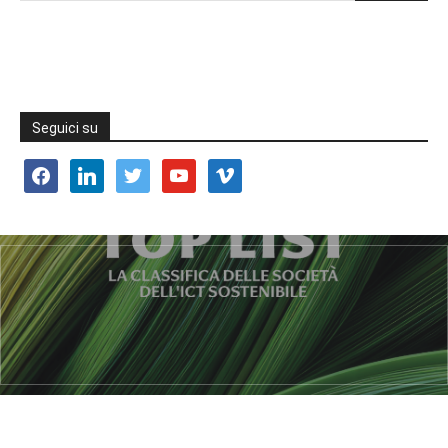
Seguici su
facebook
linkedin
twitter
youtube
vimeo