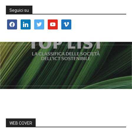
Seguici su
facebook
linkedin
twitter
youtube
vimeo
WEB COVER