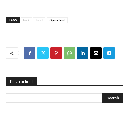
TAGS
fact
hoot
OpenText
Trova articoli