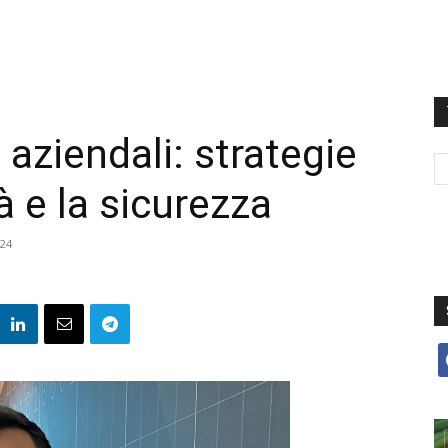
 aziendali: strategie
à e la sicurezza
024
f