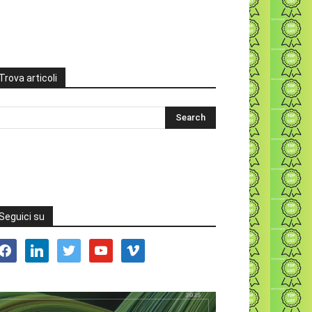
Trova articoli
Seguici su
acebook
linkedin
twitter
youtube
vimeo