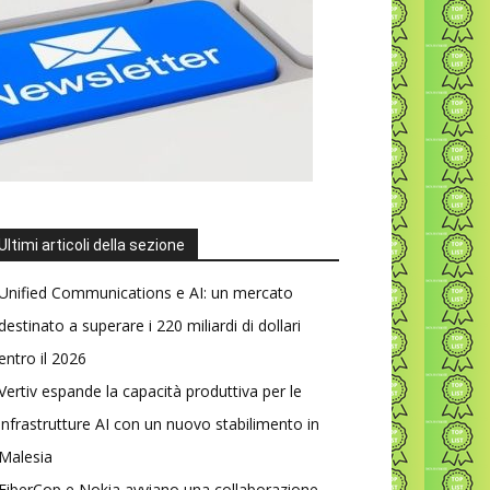
Ultimi articoli della sezione
Unified Communications e AI: un mercato
destinato a superare i 220 miliardi di dollari
entro il 2026
Vertiv espande la capacità produttiva per le
infrastrutture AI con un nuovo stabilimento in
Malesia
FiberCop e Nokia avviano una collaborazione