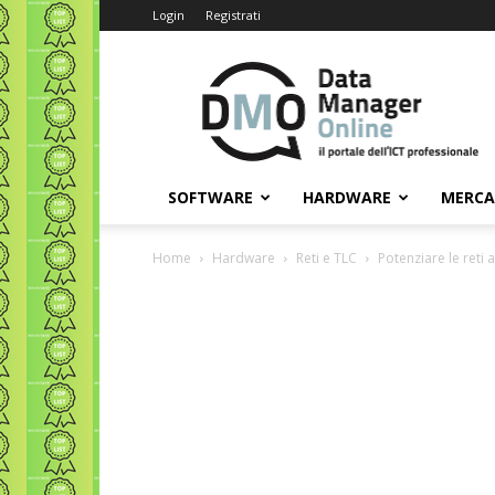
Login
Registrati
Data
Manager
Online
SOFTWARE
HARDWARE
MERC
Home
Hardware
Reti e TLC
Potenziare le reti a