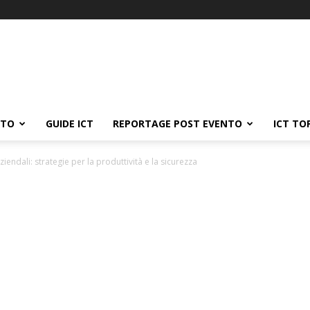
ATO
GUIDE ICT
REPORTAGE POST EVENTO
ICT TO
ziendali: strategie per la produttività e la sicurezza