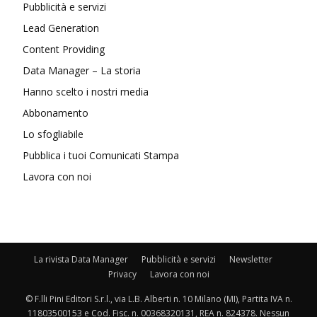
Pubblicità e servizi
Lead Generation
Content Providing
Data Manager – La storia
Hanno scelto i nostri media
Abbonamento
Lo sfogliabile
Pubblica i tuoi Comunicati Stampa
Lavora con noi
La rivista Data Manager
Pubblicità e servizi
Newsletter
Privacy
Lavora con noi
© F.lli Pini Editori S.r.l., via L.B. Alberti n. 10 Milano (MI), Partita IVA n.
11803500153 e Cod. Fisc. n. 00368320131, REA n. 824378. Nessun