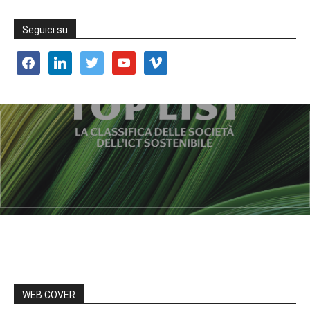
Seguici su
facebook
linkedin
twitter
youtube
vimeo
WEB COVER