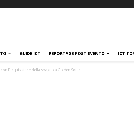
ATO
GUIDE ICT
REPORTAGE POST EVENTO
ICT TO
con l’acquisizione della spagnola Golden Soft e...