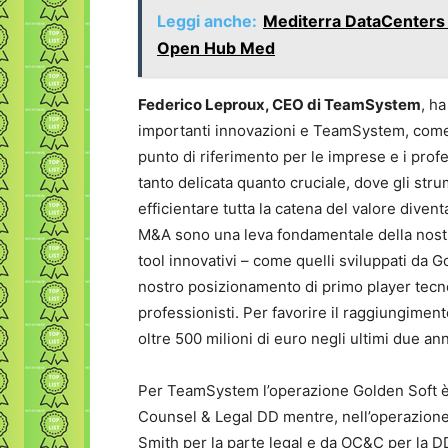
Leggi anche:
Mediterra DataCenters 
Open Hub Med
Federico Leproux, CEO di TeamSystem
, h
importanti innovazioni e TeamSystem, come h
punto di riferimento per le imprese e i profe
tanto delicata quanto cruciale, dove gli stru
efficientare tutta la catena del valore diventa
M&A sono una leva fondamentale della nostr
tool innovativi – come quelli sviluppati da G
nostro posizionamento di primo player tecno
professionisti. Per favorire il raggiungimento
oltre 500 milioni di euro negli ultimi due anni
Per TeamSystem l’operazione Golden Soft è s
Counsel & Legal DD mentre, nell’operazione 
Smith per la parte legal e da OC&C per la 