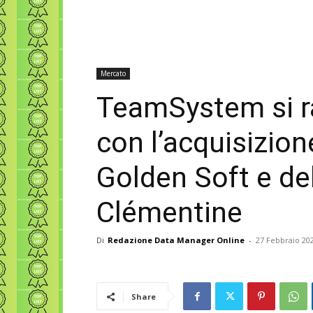
Mercato
TeamSystem si ra
con l’acquisizion
Golden Soft e de
Clémentine
Di
Redazione Data Manager Online
-
27 Febbraio 20
Share