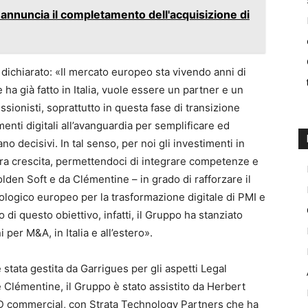
annuncia il completamento dell'acquisizione di
a dichiarato: «Il mercato europeo sta vivendo anni di
a già fatto in Italia, vuole essere un partner e un
ssionisti, soprattutto in questa fase di transizione
menti digitali all’avanguardia per semplificare ed
no decisivi. In tal senso, per noi gli investimenti in
a crescita, permettendoci di integrare competenze e
olden Soft e da Clémentine – in grado di rafforzare il
logico europeo per la trasformazione digitale di PMI e
 di questo obiettivo, infatti, il Gruppo ha stanziato
 per M&A, in Italia e all’estero».
tata gestita da Garrigues per gli aspetti Legal
Clémentine, il Gruppo è stato assistito da Herbert
DD commercial, con Strata Technology Partners che ha