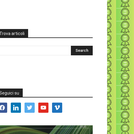
Trova articoli
Seguici su
acebook
linkedin
twitter
youtube
vimeo