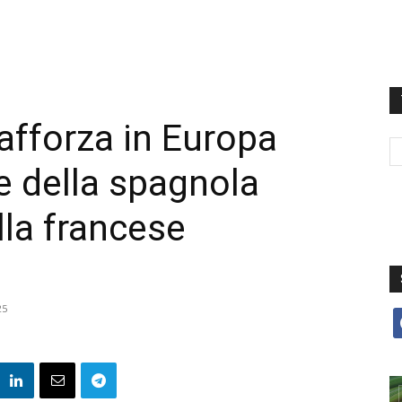
fforza in Europa
e della spagnola
lla francese
25
f