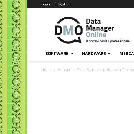
Login
Registrati
Data
Manager
Online
SOFTWARE
HARDWARE
MERC
Home
Mercato
TeamSystem si rafforza in Europa 