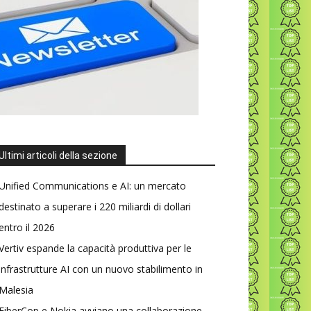
Ultimi articoli della sezione
Unified Communications e AI: un mercato
destinato a superare i 220 miliardi di dollari
entro il 2026
Vertiv espande la capacità produttiva per le
infrastrutture AI con un nuovo stabilimento in
Malesia
FiberCop e Nokia avviano una collaborazione