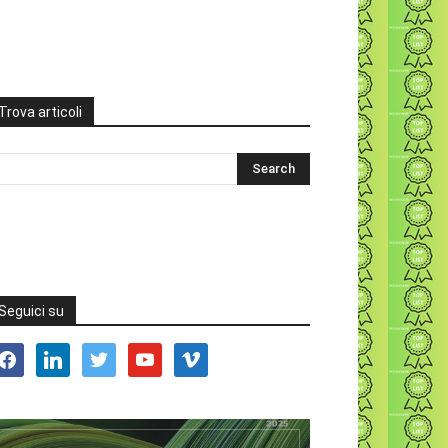
Trova articoli
Seguici su
acebook
linkedin
twitter
youtube
vimeo