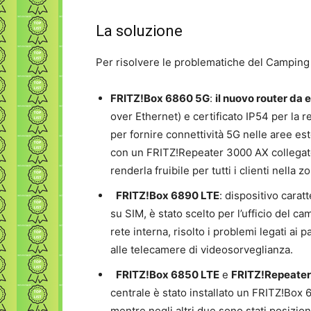
La soluzione
Per risolvere le problematiche del Camping 
FRITZ!Box 6860 5G
:
il nuovo router da 
over Ethernet) e certificato IP54 per la re
per fornire connettività 5G nelle aree e
con un FRITZ!Repeater 3000 AX collegato 
renderla fruibile per tutti i clienti nella
FRITZ!Box 6890 LTE
: dispositivo carat
su SIM, è stato scelto per l’ufficio del ca
rete interna, risolto i problemi legati a
alle telecamere di videosorveglianza.
FRITZ!Box 6850 LTE
e
FRITZ!Repeater
centrale è stato installato un FRITZ!Box
mentre negli altri due sono stati posizio