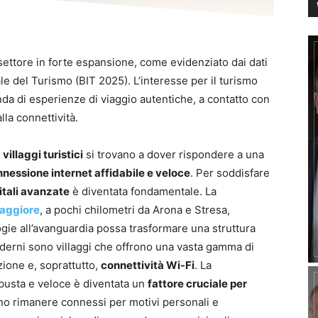
 settore in forte espansione, come evidenziato dai dati
le del Turismo (BIT 2025). L’interesse per il turismo
da di esperienze di viaggio autentiche, a contatto con
lla connettività.
i
villaggi turistici
si trovano a dover rispondere a una
nessione internet affidabile e veloce
. Per soddisfare
itali avanzate
è diventata fondamentale. La
aggiore
, a pochi chilometri da Arona e Stresa,
ie all’avanguardia possa trasformare una struttura
derni sono villaggi che offrono una vasta gamma di
azione e, soprattutto,
connettività Wi-Fi
. La
obusta e veloce è diventata un
fattore cruciale per
no rimanere connessi per motivi personali e