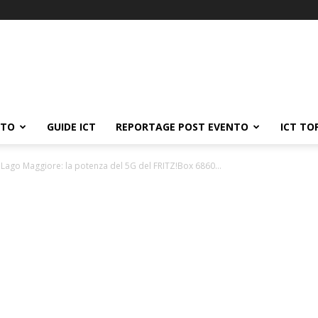
ATO
GUIDE ICT
REPORTAGE POST EVENTO
ICT TO
Lago Maggiore: la potenza del 5G del FRITZ!Box 6860...