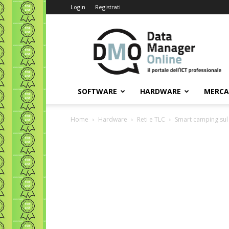
Login
Registrati
Data
Manager
Online
SOFTWARE
HARDWARE
MERC
Home
Hardware
Reti e TLC
Smart camping sul 