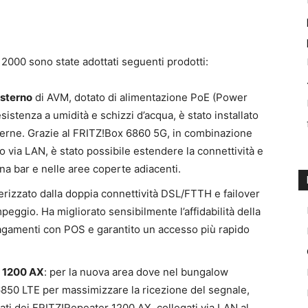
2000 sono state adottati seguenti prodotti:
esterno
di AVM, dotato di alimentazione PoE (Power
sistenza a umidità e schizzi d’acqua, è stato installato
sterne. Grazie al FRITZ!Box 6860 5G, in combinazione
via LAN, è stato possibile estendere la connettività e
 zona bar e nelle aree coperte adiacenti.
terizzato dalla doppia connettività DSL/FTTH e failover
mpeggio. Ha migliorato sensibilmente l’affidabilità della
i pagamenti con POS e garantito un accesso più rapido
 1200 AX
: per la nuova area dove nel bungalow
 6850 LTE per massimizzare la ricezione del segnale,
nati dei FRITZ!Repeater 1200 AX, collegati via LAN al