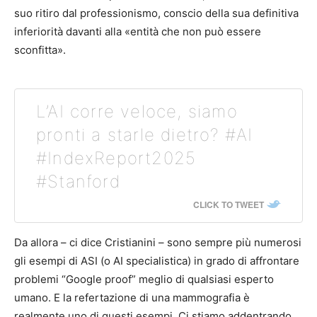
suo ritiro dal professionismo, conscio della sua definitiva
inferiorità davanti alla «entità che non può essere
sconfitta».
L’AI corre veloce, siamo
pronti a starle dietro? #AI
#IndexReport2025
#Stanford
CLICK TO TWEET
Da allora – ci dice Cristianini – sono sempre più numerosi
gli esempi di ASI (o AI specialistica) in grado di affrontare
problemi “Google proof” meglio di qualsiasi esperto
umano. E la refertazione di una mammografia è
realmente uno di questi esempi. Ci stiamo addentrando