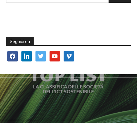
Seguici su
facebook
linkedin
twitter
youtube
vimeo