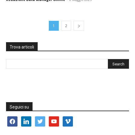
1
2
Trova articoli
Seguici su
facebook
linkedin
twitter
youtube
vimeo