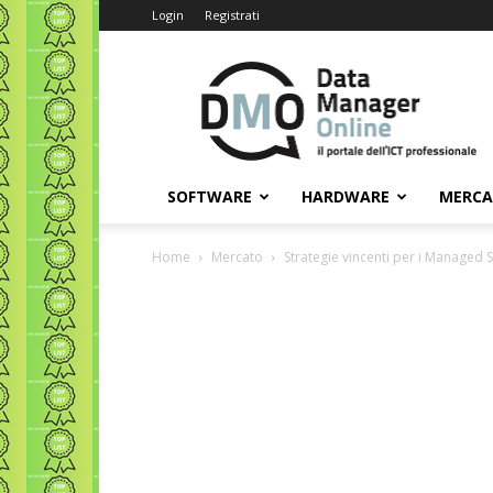
Login
Registrati
Data
Manager
Online
SOFTWARE
HARDWARE
MERC
Home
Mercato
Strategie vincenti per i Managed 