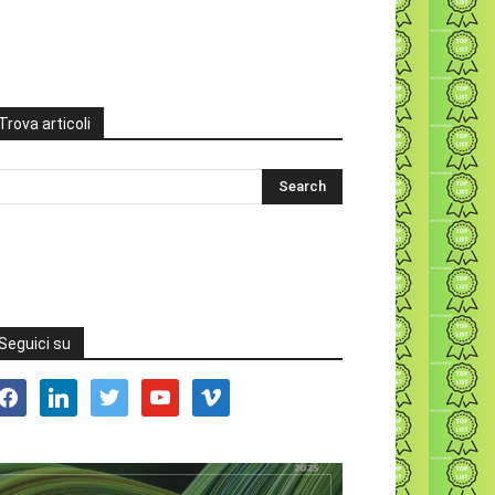
Trova articoli
Seguici su
acebook
linkedin
twitter
youtube
vimeo