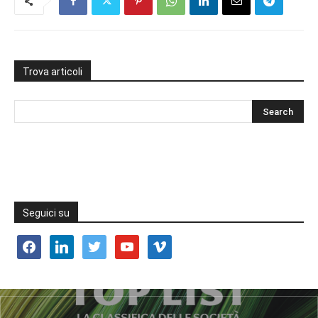
Trova articoli
Seguici su
facebook
linkedin
twitter
youtube
vimeo