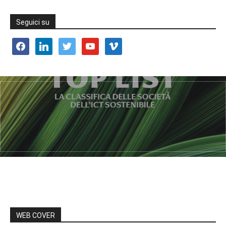
Seguici su
facebook
linkedin
twitter
youtube
vimeo
WEB COVER