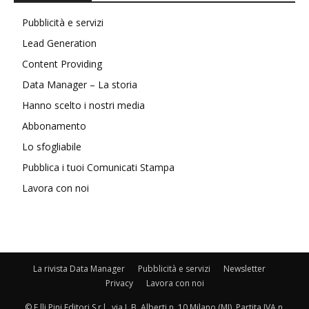
Pubblicità e servizi
Lead Generation
Content Providing
Data Manager – La storia
Hanno scelto i nostri media
Abbonamento
Lo sfogliabile
Pubblica i tuoi Comunicati Stampa
Lavora con noi
La rivista Data Manager
Pubblicità e servizi
Newsletter
Privacy
Lavora con noi
© F.lli Pini Editori S.r.l., via L.B. Alberti n. 10 Milano (MI), Partita IVA n.