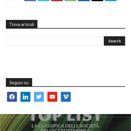
Trova articoli
Seguici su
facebook
linkedin
twitter
youtube
vimeo