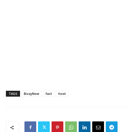
TAGS
BizzyNow
fact
hoot