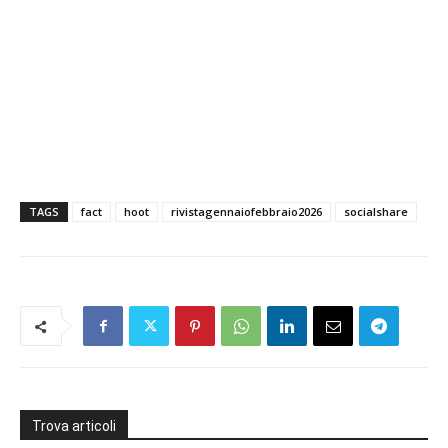
TAGS
fact
hoot
rivistagennaiofebbraio2026
socialshare
Trova articoli