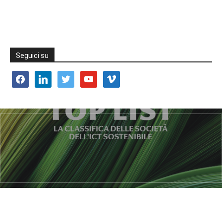
Seguici su
facebook
linkedin
twitter
youtube
vimeo