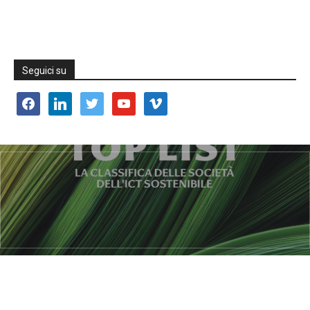
Seguici su
facebook
linkedin
twitter
youtube
vimeo